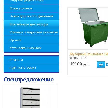
Поручни деревянные
Урны уличные
Знаки дорожного движения
Контейнеры для мусора
Уличные и парковые скамейки
Прочее
Установка и монтаж
Мусорный контейнер БК
с крышкой
СТАТЬИ
19100
руб.
СДЕЛАТЬ ЗАКАЗ
Спецпредложение