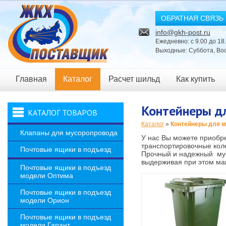
ОБРАТНАЯ СВЯЗЬ
info@gkh-post.ru
Ежедневно: с 9.00 до 18
Выходные: Суббота, Во
Главная
Каталог
Расчет шильд
Как купить
Новости
Контейнеры д
КАТАЛОГ ТОВАРОВ
Каталог
»
Контейнеры для 
Клапаны для мусоропровода
У нас Вы можете приобре
транспортировочные коле
Почтовые ящики в подъезд
Прочный и надежный мус
выдерживая при этом ма
Почтовые ящики в подъезд
модели Оптима
Почтовые ящики в подъезд
модели Орион
Почтовые ящики в подъезд
модели Гарант