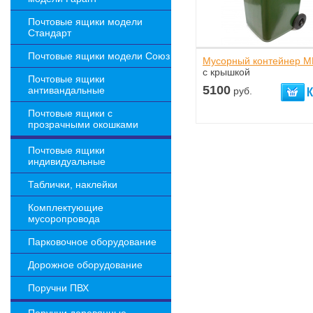
Почтовые ящики модели
Стандарт
Почтовые ящики модели Союз
Мусорный контейнер М
с крышкой
Почтовые ящики
5100
антивандальные
руб.
Почтовые ящики с
прозрачными окошками
Почтовые ящики
индивидуальные
Таблички, наклейки
Комплектующие
мусоропровода
Парковочное оборудование
Дорожное оборудование
Поручни ПВХ