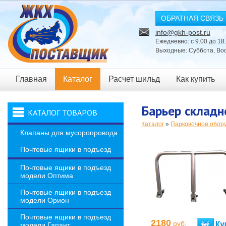
ОБРАТНАЯ СВЯЗЬ
info@gkh-post.ru
Ежедневно: с 9.00 до 18
Выходные: Суббота, Во
Главная
Каталог
Расчет шильд
Как купить
Новости
Барьер склад
КАТАЛОГ ТОВАРОВ
Каталог
»
Парковочное обор
Клапаны для мусоропровода
Почтовые ящики в подъезд
Почтовые ящики в подъезд
модели Оптима
Почтовые ящики в подъезд
модели Орион
Почтовые ящики в подъезд
2180
руб.
модели Гарант