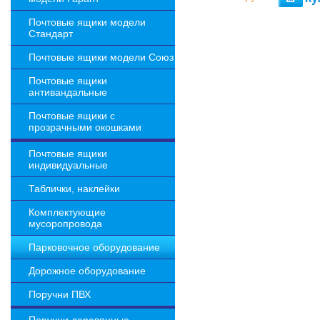
Почтовые ящики модели
Стандарт
Почтовые ящики модели Союз
Почтовые ящики
антивандальные
Почтовые ящики с
прозрачными окошками
Почтовые ящики
индивидуальные
Таблички, наклейки
Комплектующие
мусоропровода
Парковочное оборудование
Дорожное оборудование
Поручни ПВХ