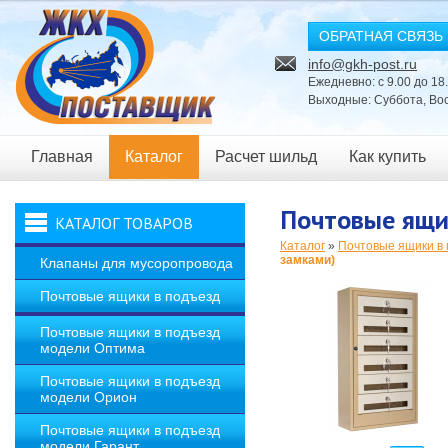
ОБРАТНАЯ СВЯЗЬ
info@gkh-post.ru
Ежедневно: с 9.00 до 18
Выходные: Суббота, Во
Главная
Каталог
Расчет шильд
Как купить
Новости
Почтовые ящи
КАТАЛОГ ТОВАРОВ
Каталог
»
Почтовые ящики в
замками)
Клапаны для мусоропровода
Почтовые ящики в подъезд
Почтовые ящики в подъезд
модели Оптима
Почтовые ящики в подъезд
модели Орион
Почтовые ящики в подъезд
модели Гарант