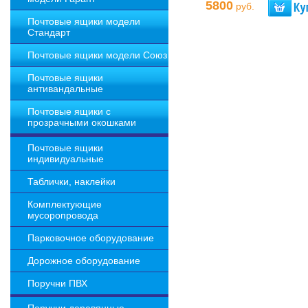
5800
руб.
Почтовые ящики модели
Стандарт
Почтовые ящики модели Союз
Почтовые ящики
антивандальные
Почтовые ящики с
прозрачными окошками
Почтовые ящики
индивидуальные
Таблички, наклейки
Комплектующие
мусоропровода
Парковочное оборудование
Дорожное оборудование
Поручни ПВХ