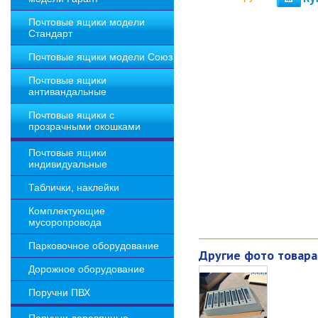
Почтовые ящики модели
Стандарт
Почтовые ящики модели Союз
Почтовые ящики
антивандальные
Почтовые ящики с
прозрачными окошками
Почтовые ящики
индивидуальные
Таблички, наклейки
Комплектующие
мусоропровода
Парковочное оборудование
Другие фото товара
Дорожное оборудование
Поручни ПВХ