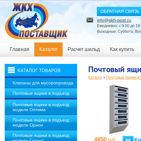
ОБРАТНАЯ СВЯЗЬ
info@gkh-post.ru
Ежедневно: с 9.00 до 18
Выходные: Суббота, Во
Главная
Каталог
Расчет шильд
Как купить
Новости
Почтовый ящи
КАТАЛОГ ТОВАРОВ
Каталог
»
Почтовые ящики в
Клапаны для мусоропровода
Почтовые ящики в подъезд
Почтовые ящики в подъезд
модели Оптима
Почтовые ящики в подъезд
модели Орион
Почтовые ящики в подъезд
4650
руб.
модели Гарант