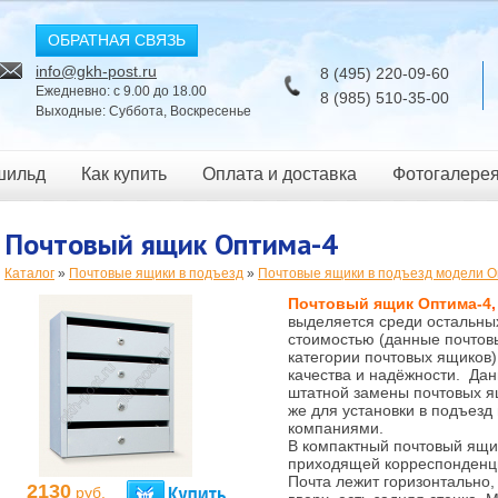
ОБРАТНАЯ СВЯЗЬ
info@gkh-post.ru
8 (495) 220-09-60
Ежедневно: с 9.00 до 18.00
8 (985) 510-35-00
Выходные: Суббота, Воскресенье
шильд
Как купить
Оплата и доставка
Фотогалере
Почтовый ящик Оптима-4
Каталог
»
Почтовые ящики в подъезд
»
Почтовые ящики в подъезд модели 
Почтовый ящик Оптима-4
,
выделяется среди остальны
стоимостью (данные почтов
категории почтовых ящиков)
качества и надёжности. Да
штатной замены почтовых я
же для установки в подъезд
компаниями.
В компактный почтовый ящи
приходящей корреспонденции
Почта лежит горизонтально,
2130
руб.