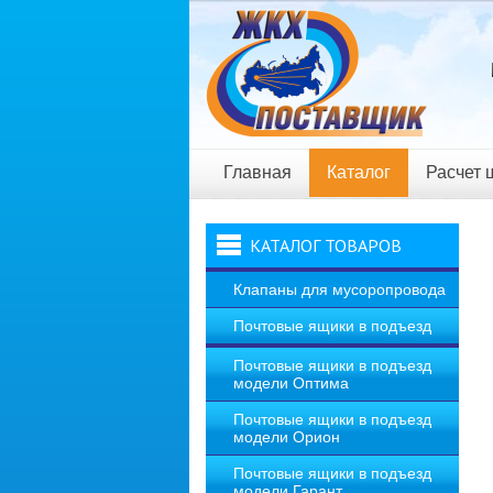
Главная
Каталог
Расчет 
Новости
КАТАЛОГ ТОВАРОВ
Клапаны для мусоропровода
Почтовые ящики в подъезд
Почтовые ящики в подъезд
модели Оптима
Почтовые ящики в подъезд
модели Орион
Почтовые ящики в подъезд
модели Гарант