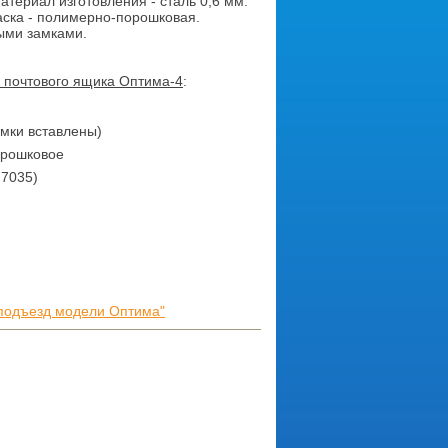
Материал изготовления - сталь 0,6 мм.
аска - полимерно-порошковая.
ыми замками.
и почтового ящика Оптима-4
:
амки вставлены)
орошковое
 7035)
 подъезд модели Оптима"