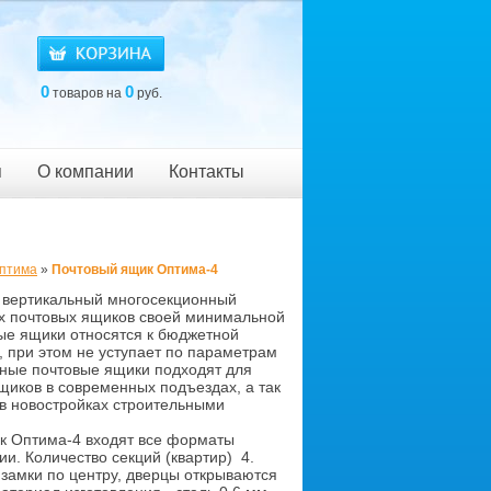
0
0
товаров на
руб.
я
О компании
Контакты
Оптима
»
Почтовый ящик Оптима-4
вертикальный многосекционный
х почтовых ящиков своей минимальной
ые ящики относятся к бюджетной
, при этом не уступает по параметрам
нные почтовые ящики подходят для
щиков в современных подъездах, а так
 в новостройках строительными
к Оптима-4 входят все форматы
. Количество секций (квартир) 4.
 замки по центру, дверцы открываются