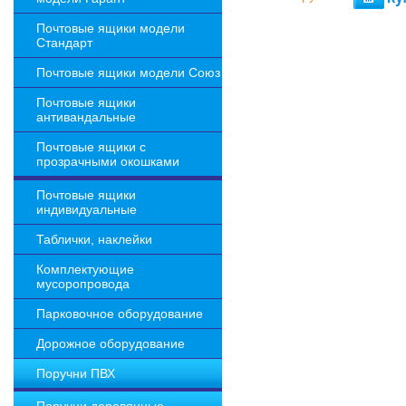
Почтовые ящики модели
Стандарт
Почтовые ящики модели Союз
Почтовые ящики
антивандальные
Почтовые ящики с
прозрачными окошками
Почтовые ящики
индивидуальные
Таблички, наклейки
Комплектующие
мусоропровода
Парковочное оборудование
Дорожное оборудование
Поручни ПВХ