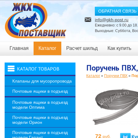
ОБРАТНАЯ СВЯЗЬ
info@gkh-post.ru
Ежедневно: с 9.00 до 18
Выходные: Суббота, Во
Главная
Каталог
Расчет шильд
Как купить
Новости
Поручень ПВХ,
КАТАЛОГ ТОВАРОВ
Каталог
»
Поручни ПВХ
»
Пор
Клапаны для мусоропровода
Почтовые ящики в подъезд
Почтовые ящики в подъезд
модели Оптима
Почтовые ящики в подъезд
модели Орион
Почтовые ящики в подъезд
72
руб.
модели Гарант