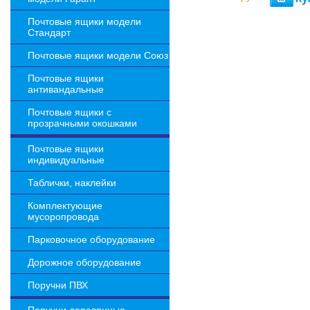
Почтовые ящики модели
Стандарт
Почтовые ящики модели Союз
Почтовые ящики
антивандальные
Почтовые ящики с
прозрачными окошками
Почтовые ящики
индивидуальные
Таблички, наклейки
Комплектующие
мусоропровода
Парковочное оборудование
Дорожное оборудование
Поручни ПВХ