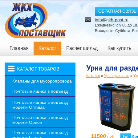
ОБРАТНАЯ СВЯЗЬ
info@gkh-post.ru
Ежедневно: с 9.00 до 18
Выходные: Суббота, Во
Главная
Каталог
Расчет шильд
Как купить
Новости
Урна для разд
КАТАЛОГ ТОВАРОВ
Каталог
»
Урны уличные
»
Ур
Клапаны для мусоропровода
Почтовые ящики в подъезд
Почтовые ящики в подъезд
модели Оптима
Почтовые ящики в подъезд
модели Орион
Почтовые ящики в подъезд
11500
руб.
модели Гарант