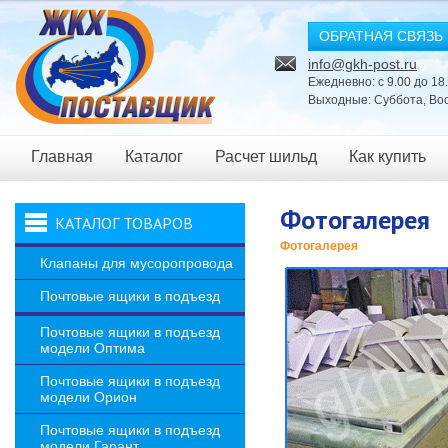
ОБРАТНАЯ СВЯЗЬ
info@gkh-post.ru
Ежедневно: с 9.00 до 18
Выходные: Суббота, Во
Главная
Каталог
Расчет шильд
Как купить
Новости
Фотогалерея
КАТАЛОГ ТОВАРОВ
Фотогалерея
Клапаны для мусоропровода
Почтовые ящики в подъезд
Почтовые ящики в подъезд
модели Оптима
Почтовые ящики в подъезд
модели Орион
Почтовые ящики в подъезд
модели Гарант