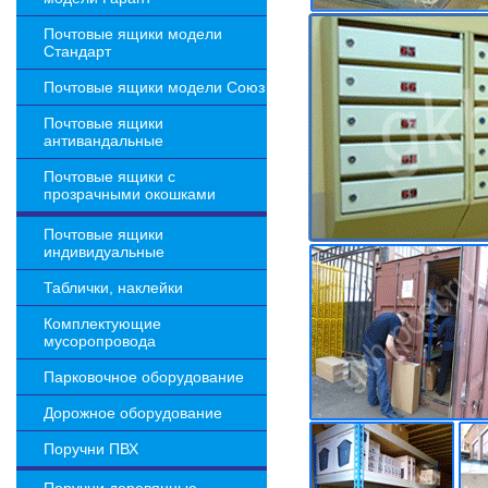
Почтовые ящики модели
Стандарт
Почтовые ящики модели Союз
Почтовые ящики
антивандальные
Почтовые ящики с
прозрачными окошками
Почтовые ящики
индивидуальные
Таблички, наклейки
Комплектующие
мусоропровода
Парковочное оборудование
Дорожное оборудование
Поручни ПВХ