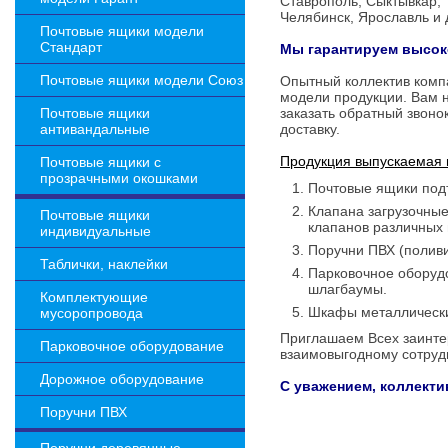
Ставрополь, Сыктывкар, 
Челябинск, Ярославль и 
Почтовые ящики модели
Стандарт
Мы гарантируем высок
Почтовые ящики модели Союз
Опытный коллектив комп
модели продукции. Вам н
Почтовые ящики
заказать обратный звоно
антивандальные
доставку.
Продукция выпускаемая 
Почтовые ящики с
прозрачными окошками
Почтовые ящики под
Клапана загрузочные
Почтовые ящики
клапанов различных
индивидуальные
Поручни ПВХ (полив
Таблички, наклейки
Парковочное оборудо
шлагбаумы.
Комплектующие
Шкафы металлически
мусоропровода
Приглашаем Всех заинте
Парковочное оборудование
взаимовыгодному сотруд
Дорожное оборудование
С уважением, коллекти
Поручни ПВХ