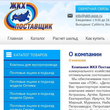
ОБРАТНАЯ СВЯЗЬ
info@gkh-post.ru
Ежедневно: с 9.00 до 18
Выходные: Суббота, Во
Главная
Каталог
Расчет шильд
Как купить
Новости
О компании
КАТАЛОГ ТОВАРОВ
О компании
Клапаны для мусоропровода
Компания ЖКХ Поста
коммунального хозяйств
Почтовые ящики в подъезд
оптимальном соотношен
Мы обеспечиваем постав
Почтовые ящики в подъезд
такими как «ПЭК», «Дел
модели Оптима
Вас транспортную компа
компания имеет постоянн
Почтовые ящики в подъезд
Астрахань, Артём, Брянс
модели Орион
Екатеринбург, Иркутск, К
Мирный, Мурманск, Набе
Почтовые ящики в подъезд
Петрозаводск, Петропавл
модели Гарант